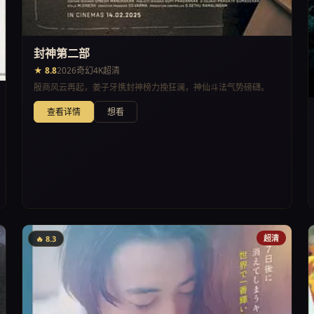
封神第二部
★ 8.8
2026
奇幻
4K超清
殷商风云再起，姜子牙携封神榜力挽狂澜，神仙斗法气势磅礴。
查看详情
想看
超清
🔥 8.3