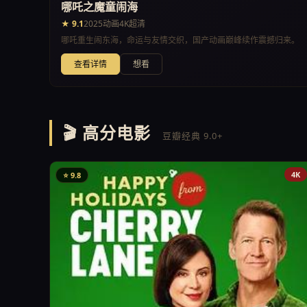
哪吒之魔童闹海
★ 9.1
2025
动画
4K超清
哪吒重生闹东海，命运与友情交织，国产动画巅峰续作震撼归来。
查看详情
想看
🎬 高分电影
豆瓣经典 9.0+
4K
⭐ 9.8