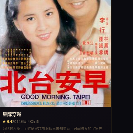
星际穿越
★ 9.4
2014
科幻
4K超清
为拯救人类，宇航员穿越虫洞探索未知星系，时间与爱的宇宙史