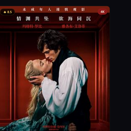
4K
🔥 8.5