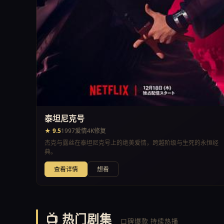
泰坦尼克号
★ 9.5
1997
爱情
4K修复
杰克与露丝在泰坦尼克号上的绝美爱情，跨越阶级与生死的永恒经
典。
查看详情
想看
📺 热门剧集
口碑爆款 持续热播