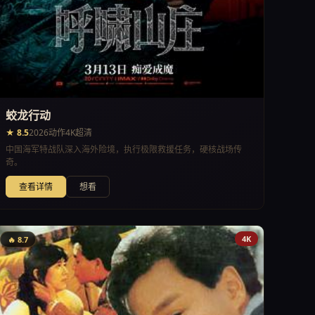
蛟龙行动
★ 8.5
2026
动作
4K超清
中国海军特战队深入海外险境，执行极限救援任务，硬核战场传
奇。
查看详情
想看
4K
🔥 8.7