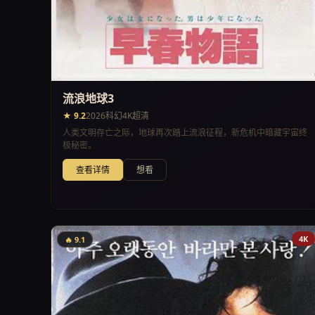
流浪地球3
★ 9.2
2026
科幻
4K超清
人类文明存亡之际，地球再次踏上流浪征程，新危机中暗藏宇宙终
极秘密。
查看详情
想看
4K
🔥 9.1