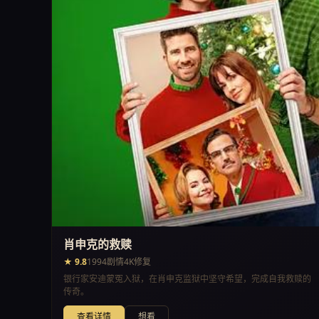
肖申克的救赎
★ 9.8
1994
剧情
4K修复
银行家安迪蒙冤入狱，在肖申克监狱中坚守希望，完成自我救赎的
传奇。
查看详情
想看