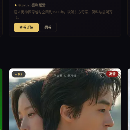
★ 8.3
2026
喜剧
超清
唐人街神探穿越时空回到1900年，破解东方奇案，笑料与悬疑齐
飞。
查看详情
想看
高清
⭐ 9.7