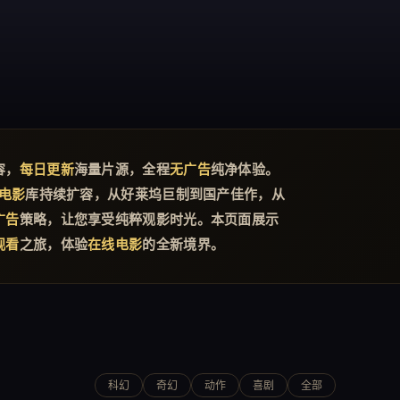
容，
每日更新
海量片源，全程
无广告
纯净体验。
电影
库持续扩容，从好莱坞巨制到国产佳作，从
广告
策略，让您享受纯粹观影时光。本页面展示
观看
之旅，体验
在线电影
的全新境界。
科幻
奇幻
动作
喜剧
全部