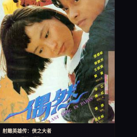
射雕英雄传：侠之大者