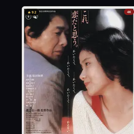
4K
🔥 9.2