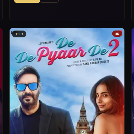
4K
⭐ 9.3