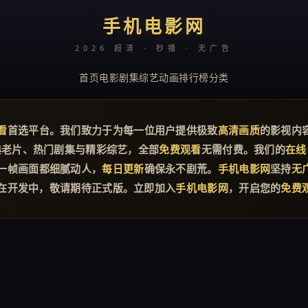
手机电影网
2026 超清 · 秒播 · 无广告
首页
电影
剧集
综艺
动画
排行榜
分类
看
首选平台。我们致力于为每一位用户提供极致
高清画质
的影视内
典老片、热门剧集与精彩综艺，全部
免费观看
无需付费。我们的
在线
一帧画面都细腻动人，
每日更新
确保永不剧荒。
手机电影网
坚持
无
在开发中，敬请期待正式版。立即加入
手机电影网
，开启您的
免费