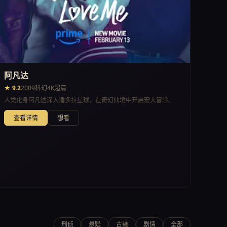
阿凡达
★ 9.2
2009
科幻
4K超清
人类化身阿凡达深入潘多拉星球，在奇幻仙境中开启宏大冒险。
查看详情
想看
刑侦
悬疑
古装
剧情
全部