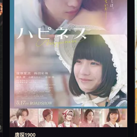
唐探1900