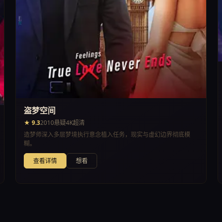
盗梦空间
★ 9.3
2010
悬疑
4K超清
造梦师深入多层梦境执行意念植入任务，现实与虚幻边界彻底模
糊。
查看详情
想看