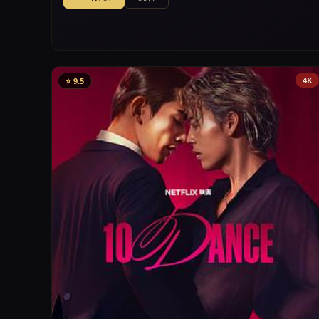
4K
⭐ 9.5