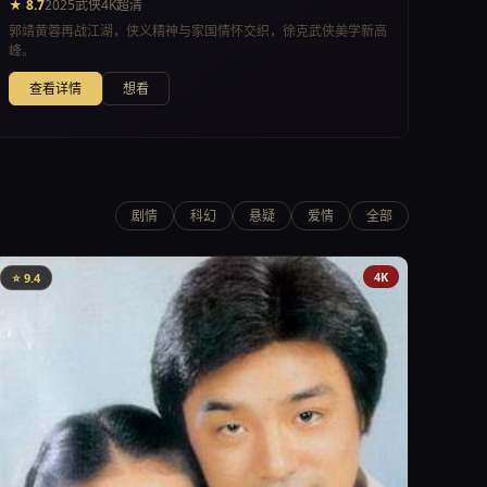
★ 8.7
2025
武侠
4K超清
郭靖黄蓉再战江湖，侠义精神与家国情怀交织，徐克武侠美学新高
峰。
查看详情
想看
剧情
科幻
悬疑
爱情
全部
4K
⭐ 9.4