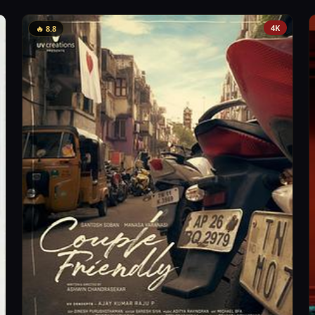
4K
🔥 8.8