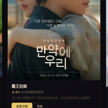
霸王别姬
★ 9.7
1993
剧情
高清修复
段小楼与程蝶衣半个世纪的爱恨纠葛，时代洪流中的人性悲歌。
查看详情
想看